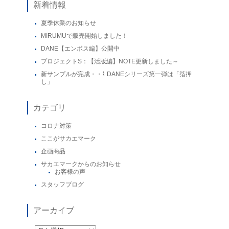
新着情報
夏季休業のお知らせ
MIRUMUで販売開始しました！
DANE【エンボス編】公開中
プロジェクトS：【活版編】NOTE更新しました～
新サンプルが完成・・⌇ DANEシリーズ第一弾は「箔押
し」
カテゴリ
コロナ対策
ここがサカエマーク
企画商品
サカエマークからのお知らせ
お客様の声
スタッフブログ
アーカイブ