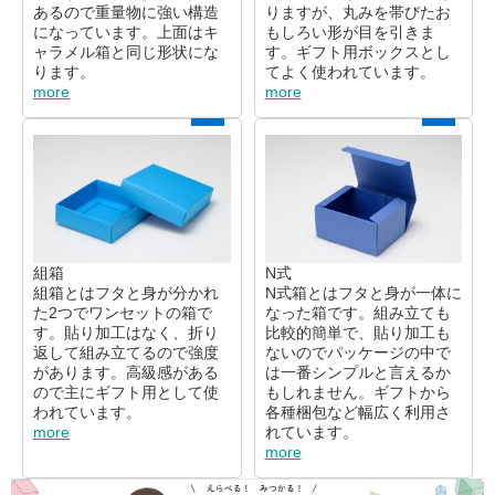
あるので重量物に強い構造
りますが、丸みを帯びたお
になっています。上面はキ
もしろい形が目を引きま
ャラメル箱と同じ形状にな
す。ギフト用ボックスとし
ります。
てよく使われています。
more
more
組箱
N式
組箱とはフタと身が分かれ
N式箱とはフタと身が一体に
た2つでワンセットの箱で
なった箱です。組み立ても
す。貼り加工はなく、折り
比較的簡単で、貼り加工も
返して組み立てるので強度
ないのでパッケージの中で
があります。高級感がある
は一番シンプルと言えるか
ので主にギフト用として使
もしれません。ギフトから
われています。
各種梱包など幅広く利用さ
more
れています。
more