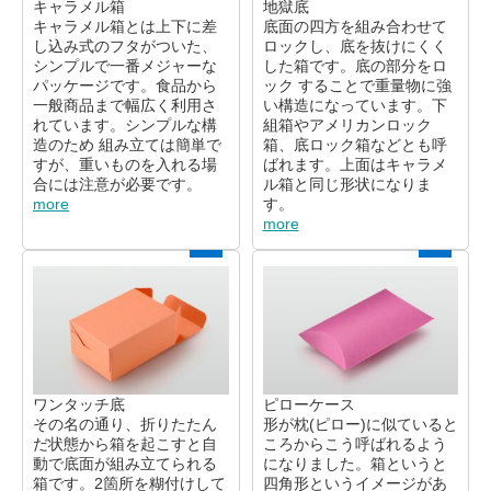
キャラメル箱
地獄底
キャラメル箱とは上下に差
底面の四方を組み合わせて
し込み式のフタがついた、
ロックし、底を抜けにくく
シンプルで一番メジャーな
した箱です。底の部分をロ
パッケージです。食品から
ック することで重量物に強
一般商品まで幅広く利用さ
い構造になっています。下
れています。シンプルな構
組箱やアメリカンロック
造のため 組み立ては簡単で
箱、底ロック箱などとも呼
すが、重いものを入れる場
ばれます。上面はキャラメ
合には注意が必要です。
ル箱と同じ形状になりま
more
す。
more
ワンタッチ底
ピローケース
その名の通り、折りたたん
形が枕(ピロー)に似ていると
だ状態から箱を起こすと自
ころからこう呼ばれるよう
動で底面が組み立てられる
になりました。箱というと
箱です。2箇所を糊付けして
四角形というイメージがあ