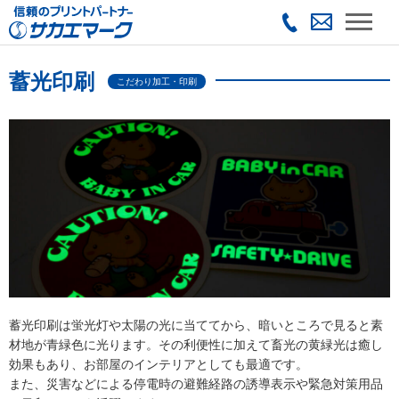
蓄光印刷
こだわり加工・印刷
蓄光印刷は蛍光灯や太陽の光に当ててから、暗いところで見ると素
材地が青緑色に光ります。その利便性に加えて畜光の黄緑光は癒し
効果もあり、お部屋のインテリアとしても最適です。
また、災害などによる停電時の避難経路の誘導表示や緊急対策用品