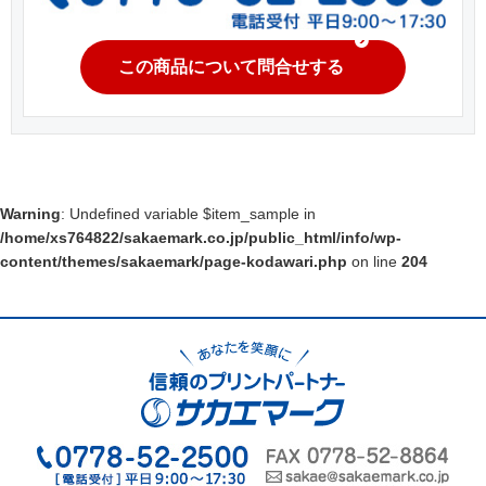
この商品について問合せする
Warning
: Undefined variable $item_sample in
/home/xs764822/sakaemark.co.jp/public_html/info/wp-
content/themes/sakaemark/page-kodawari.php
on line
204