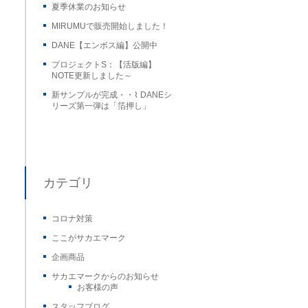
夏季休業のお知らせ
MIRUMUで販売開始しました！
DANE【エンボス編】公開中
プロジェクトS：【活版編】
NOTE更新しました～
新サンプルが完成・・⌇ DANEシ
リーズ第一弾は「箔押し」
カテゴリ
コロナ対策
ここがサカエマーク
企画商品
サカエマークからのお知らせ
お客様の声
スタッフブログ