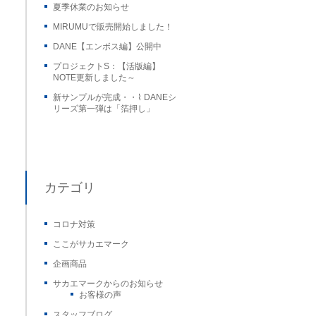
夏季休業のお知らせ
MIRUMUで販売開始しました！
DANE【エンボス編】公開中
プロジェクトS：【活版編】
NOTE更新しました～
新サンプルが完成・・⌇ DANEシ
リーズ第一弾は「箔押し」
カテゴリ
コロナ対策
ここがサカエマーク
企画商品
サカエマークからのお知らせ
お客様の声
スタッフブログ