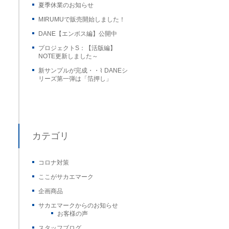
夏季休業のお知らせ
MIRUMUで販売開始しました！
DANE【エンボス編】公開中
プロジェクトS：【活版編】
NOTE更新しました～
新サンプルが完成・・⌇ DANEシ
リーズ第一弾は「箔押し」
カテゴリ
コロナ対策
ここがサカエマーク
企画商品
サカエマークからのお知らせ
お客様の声
スタッフブログ