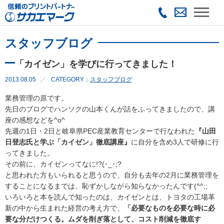
スタッフブログ
「カイゼン」を学びに行ってきました！
2013.08.05
CATEGORY：
スタッフブログ
業務管理の原です。
先日のブログでハンソクの山本くんが話をふってきましたので、講
座の感想などを^o^
先週の1日・2日と岐阜県PEC産業教育センターで行なわれた
『山田
日登志氏と学ぶ「カイゼン」徹底講座』
に自分を含め3人で研修に行
ってきました。
その前に、カイゼンってなに!?(･_･;?
と思われた方もいられると思うので、自分も去年の2月に業務管理を
することになるまでは、恥ずかしながら知らなかったんです(^^;;
いろいろと本を読んで知ったのは、カイゼンとは、トヨタの工場革
新の中から生まれた経営の考え方で、
「必要なものを必要な時に必
要な分だけつくる。ムダを削ぎ落として、コスト削減を徹底す