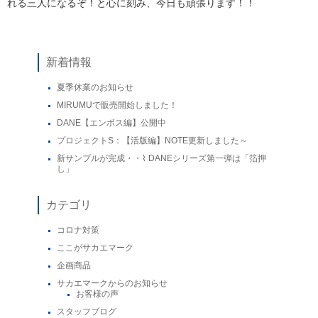
れる三人になるぞ！と心に刻み、今日も頑張ります！！
新着情報
夏季休業のお知らせ
MIRUMUで販売開始しました！
DANE【エンボス編】公開中
プロジェクトS：【活版編】NOTE更新しました～
新サンプルが完成・・⌇ DANEシリーズ第一弾は「箔押
し」
カテゴリ
コロナ対策
ここがサカエマーク
企画商品
サカエマークからのお知らせ
お客様の声
スタッフブログ