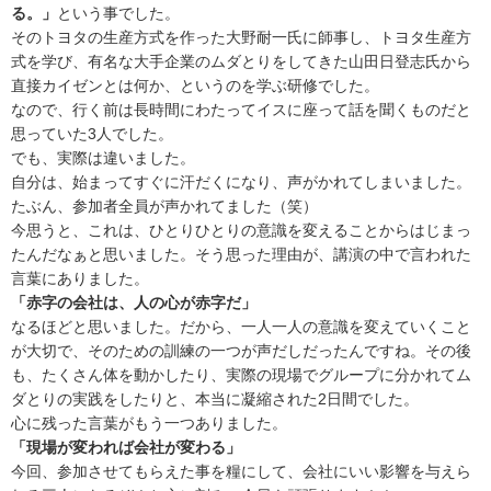
る。」
という事でした。
そのトヨタの生産方式を作った大野耐一氏に師事し、トヨタ生産方
式を学び、有名な大手企業のムダとりをしてきた山田日登志氏から
直接カイゼンとは何か、というのを学ぶ研修でした。
なので、行く前は長時間にわたってイスに座って話を聞くものだと
思っていた3人でした。
でも、実際は違いました。
自分は、始まってすぐに汗だくになり、声がかれてしまいました。
たぶん、参加者全員が声かれてました（笑）
今思うと、これは、ひとりひとりの意識を変えることからはじまっ
たんだなぁと思いました。そう思った理由が、講演の中で言われた
言葉にありました。
「赤字の会社は、人の心が赤字だ」
なるほどと思いました。だから、一人一人の意識を変えていくこと
が大切で、そのための訓練の一つが声だしだったんですね。その後
も、たくさん体を動かしたり、実際の現場でグループに分かれてム
ダとりの実践をしたりと、本当に凝縮された2日間でした。
心に残った言葉がもう一つありました。
「現場が変われば会社が変わる」
今回、参加させてもらえた事を糧にして、会社にいい影響を与えら