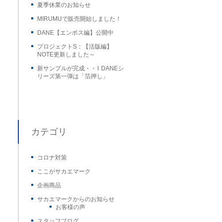
夏季休業のお知らせ
MIRUMUで販売開始しました！
DANE【エンボス編】公開中
プロジェクトS：【活版編】
NOTE更新しました～
新サンプルが完成・・⌇ DANEシ
リーズ第一弾は「箔押し」
カテゴリ
コロナ対策
ここがサカエマーク
企画商品
サカエマークからのお知らせ
お客様の声
スタッフブログ