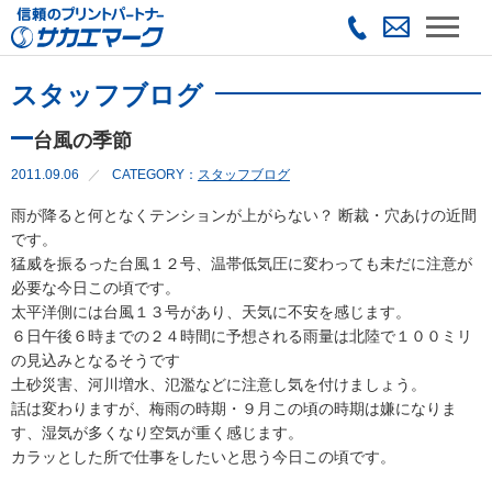
スタッフブログ
台風の季節
2011.09.06
CATEGORY：
スタッフブログ
雨が降ると何となくテンションが上がらない？ 断裁・穴あけの近間
です。
猛威を振るった台風１２号、温帯低気圧に変わっても未だに注意が
必要な今日この頃です。
太平洋側には台風１３号があり、天気に不安を感じます。
６日午後６時までの２４時間に予想される雨量は北陸で１００ミリ
の見込みとなるそうです
土砂災害、河川増水、氾濫などに注意し気を付けましょう。
話は変わりますが、梅雨の時期・９月この頃の時期は嫌になりま
す、湿気が多くなり空気が重く感じます。
カラッとした所で仕事をしたいと思う今日この頃です。