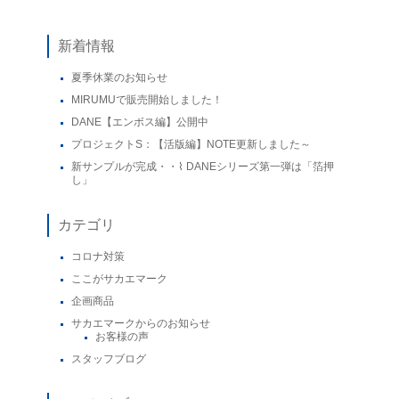
新着情報
夏季休業のお知らせ
MIRUMUで販売開始しました！
DANE【エンボス編】公開中
プロジェクトS：【活版編】NOTE更新しました～
新サンプルが完成・・⌇ DANEシリーズ第一弾は「箔押
し」
カテゴリ
コロナ対策
ここがサカエマーク
企画商品
サカエマークからのお知らせ
お客様の声
スタッフブログ