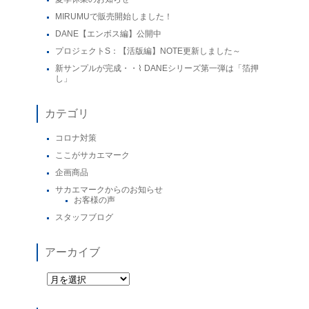
MIRUMUで販売開始しました！
DANE【エンボス編】公開中
プロジェクトS：【活版編】NOTE更新しました～
新サンプルが完成・・⌇ DANEシリーズ第一弾は「箔押
し」
カテゴリ
コロナ対策
ここがサカエマーク
企画商品
サカエマークからのお知らせ
お客様の声
スタッフブログ
アーカイブ