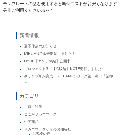
テンプレートの型を使用すると断然コストがお安くなります！
是非ご利用くださいね～
新着情報
夏季休業のお知らせ
MIRUMUで販売開始しました！
DANE【エンボス編】公開中
プロジェクトS：【活版編】NOTE更新しました～
新サンプルが完成・・⌇ DANEシリーズ第一弾は「箔押
し」
カテゴリ
コロナ対策
ここがサカエマーク
企画商品
サカエマークからのお知らせ
お客様の声