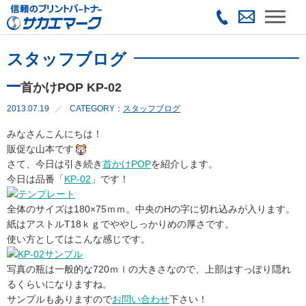
スタッフブログ
首かけPOP KP-02
2013.07.19
CATEGORY：
スタッフブログ
みなさんこんにちは！
販促な山本です
さて、今日は引き続き
首かけPOP
を紹介します。
今日は品番「
KP-02
」です！
全体のサイズは180×75ｍｍ。中央のHの字に切れ込みが入ります。
紙はアストルT18ｋｇでややしっかりめの厚さです。
使い方としてはこんな感じです。
写真の瓶は一般的な720ｍｌの大きさなので、上部はすっぽり隠れ
るくらいになりますね。
サンプルもありますので
お問い合わせ
下さい！