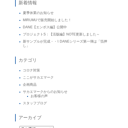
新着情報
夏季休業のお知らせ
MIRUMUで販売開始しました！
DANE【エンボス編】公開中
プロジェクトS：【活版編】NOTE更新しました～
新サンプルが完成・・⌇ DANEシリーズ第一弾は「箔押
し」
カテゴリ
コロナ対策
ここがサカエマーク
企画商品
サカエマークからのお知らせ
お客様の声
スタッフブログ
アーカイブ