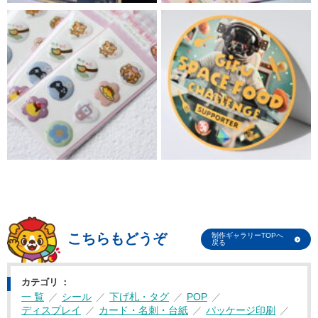
こちらもどうぞ
制作ギャラリーTOPへ
戻る
カテゴリ
一 覧
シール
下げ札・タグ
POP
ディスプレイ
カード・名刺・台紙
パッケージ印刷