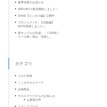
夏季休業のお知らせ
MIRUMUで販売開始しました！
DANE【エンボス編】公開中
プロジェクトS：【活版編】
NOTE更新しました～
新サンプルが完成・・⌇ DANEシ
リーズ第一弾は「箔押し」
カテゴリ
コロナ対策
ここがサカエマーク
企画商品
サカエマークからのお知らせ
お客様の声
スタッフブログ