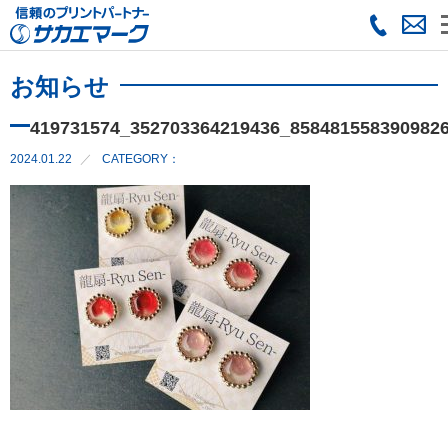
お知らせ
419731574_352703364219436_858481558390982
2024.01.22
CATEGORY：