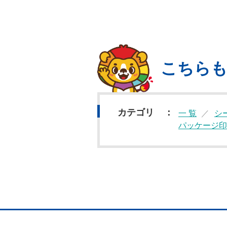
こちら
カテゴリ
一 覧
シ
パッケージ印