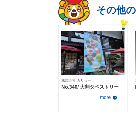
その他
株式会社 カリョー
No.340/ 大判タペストリー
more