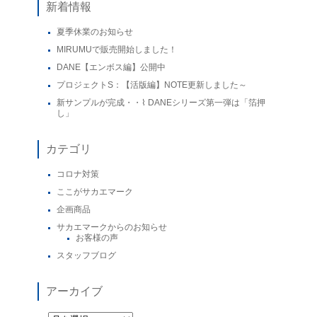
新着情報
夏季休業のお知らせ
MIRUMUで販売開始しました！
DANE【エンボス編】公開中
プロジェクトS：【活版編】NOTE更新しました～
新サンプルが完成・・⌇ DANEシリーズ第一弾は「箔押
し」
カテゴリ
コロナ対策
ここがサカエマーク
企画商品
サカエマークからのお知らせ
お客様の声
スタッフブログ
アーカイブ