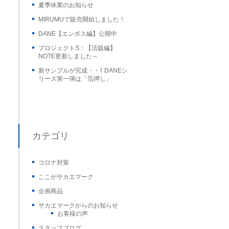
夏季休業のお知らせ
MIRUMUで販売開始しました！
DANE【エンボス編】公開中
プロジェクトS：【活版編】
NOTE更新しました～
新サンプルが完成・・⌇ DANEシ
リーズ第一弾は「箔押し」
カテゴリ
コロナ対策
ここがサカエマーク
企画商品
サカエマークからのお知らせ
お客様の声
スタッフブログ