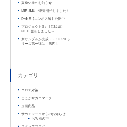
夏季休業のお知らせ
MIRUMUで販売開始しました！
DANE【エンボス編】公開中
プロジェクトS：【活版編】
NOTE更新しました～
新サンプルが完成・・⌇ DANEシ
リーズ第一弾は「箔押し」
カテゴリ
コロナ対策
ここがサカエマーク
企画商品
サカエマークからのお知らせ
お客様の声
スタッフブログ