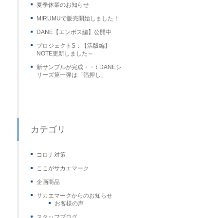
夏季休業のお知らせ
MIRUMUで販売開始しました！
DANE【エンボス編】公開中
プロジェクトS：【活版編】
NOTE更新しました～
新サンプルが完成・・⌇ DANEシ
リーズ第一弾は「箔押し」
カテゴリ
コロナ対策
ここがサカエマーク
企画商品
サカエマークからのお知らせ
お客様の声
スタッフブログ