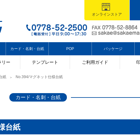
オンラインストア
カード・名刺・台紙
POP
パッケージ
ラリー
テンプレート
ご利用ガイド
台紙
No.394/マグネット仕様台紙
カード・名刺・台紙
仕様台紙