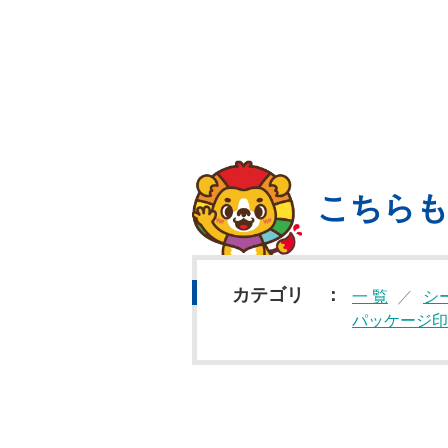
こちら
カテゴリ
一 覧
シ
パッケージ印