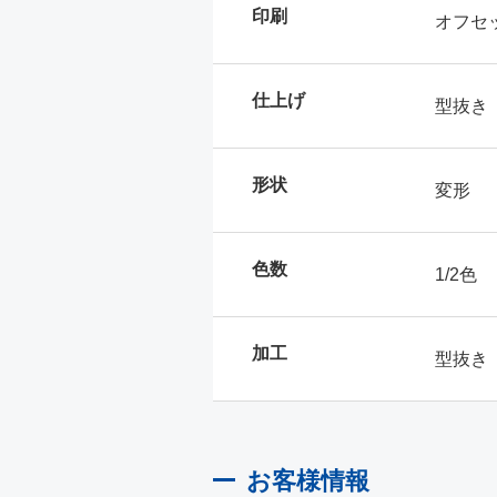
印刷
オフセ
仕上げ
型抜き
形状
変形
色数
1/2色
加工
型抜き
お客様情報