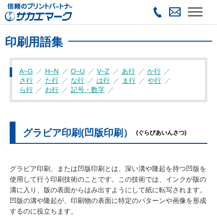
印刷用語集
A~G
H~N
O~U
V~Z
あ行
か行
さ行
た行
な行
は行
ま行
や行
ら行
わ行
記号・数字
グラビア印刷(凹版印刷）
(ぐらびあいんさつ)
グラビア印刷、または凹版印刷とは、深い溝や隆起を持つ凹版を
使用して行う印刷技術のことです。この技術では、インクが版の
溝に入り、版の表面からはみ出すようにして紙に転写されます。
凹版の溝や隆起が、印刷物の表面に特定のパターンや画像を形成
するのに役立ちます。