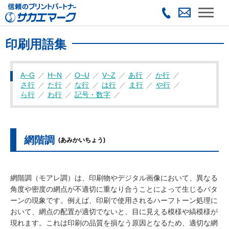
印刷用語集
A~G
H~N
O~U
V~Z
あ行
か行
さ行
た行
な行
は行
ま行
や行
ら行
わ行
記号・数字
網階調
(あみかいちょう)
網階調（モアレ調）は、印刷物やデジタル画像において、異なる
角度や密度の網点が不適切に重なり合うことによって生じるパタ
ーンの現象です。例えば、印刷で使用されるハーフトーン処理に
おいて、網点の配置が適切でないと、目に見える模様や縞模様が
現れます。これは印刷の品質を損なう原因となるため、適切な網