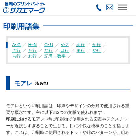
印刷用語集
A~G
H~N
O~U
V~Z
あ行
か行
さ行
た行
な行
は行
ま行
や行
ら行
わ行
記号・数字
モアレ
(もあれ)
モアレという印刷用語は、印刷やデザインの分野で使用される重
要な概念です。主に以下の2つの文脈で使われます：
印刷におけるモアレ
: 特に印刷物で使用される図案やテクスチャ
ーが近接しすぎることで生じる、目に不快な模様のことを指しま
す。これは、印刷時に使用されるドットや線のパターンが、組み