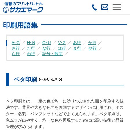
印刷用語集
A~G
H~N
O~U
V~Z
あ行
か行
さ行
た行
な行
は行
ま行
や行
ら行
わ行
記号・数字
ベタ印刷
(べたいんさつ)
ベタ印刷とは、一定の色で均一に塗りつぶされた面を印刷する技
法です。背景や大きな色面を強調するデザインに利用され、ポス
ター、名刺、パンフレットなどでよく見られます。ベタ印刷は、
色ムラが出やすく、均一な色を再現するためには高い技術と品質
管理が求められます。