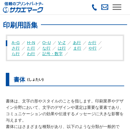
印刷用語集
A~G
H~N
O~U
V~Z
あ行
か行
さ行
た行
な行
は行
ま行
や行
ら行
わ行
記号・数字
書体
(しょたい)
書体は、文字の形やスタイルのことを指します。印刷業界やデザ
イン分野において、文字のデザインや選定は重要な要素であり、
コミュニケーションの効果や伝達するメッセージに大きな影響を
与えます。
書体にはさまざまな種類があり、以下のような分類が一般的で