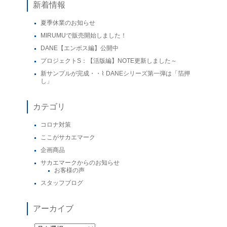
新着情報
夏季休業のお知らせ
MIRUMUで販売開始しました！
DANE【エンボス編】公開中
プロジェクトS：【活版編】NOTE更新しました～
新サンプルが完成・・⌇ DANEシリーズ第一弾は「箔押
し」
カテゴリ
コロナ対策
ここがサカエマーク
企画商品
サカエマークからのお知らせ
お客様の声
スタッフブログ
アーカイブ