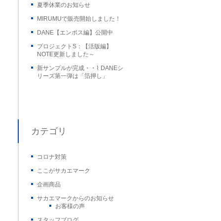
夏季休業のお知らせ
MIRUMUで販売開始しました！
DANE【エンボス編】公開中
プロジェクトS：【活版編】
NOTE更新しました～
新サンプルが完成・・⌇ DANEシ
リーズ第一弾は「箔押し」
カテゴリ
コロナ対策
ここがサカエマーク
企画商品
サカエマークからのお知らせ
お客様の声
スタッフブログ