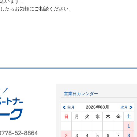
思います！
したらお気軽にご相談ください。
営業日カレンダー
2026年08月
前月
次月
日
月
火
水
木
金
土
1
2
3
4
5
6
7
8