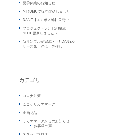
夏季休業のお知らせ
MIRUMUで販売開始しました！
DANE【エンボス編】公開中
プロジェクトS：【活版編】
NOTE更新しました～
新サンプルが完成・・⌇ DANEシ
リーズ第一弾は「箔押し」
カテゴリ
コロナ対策
ここがサカエマーク
企画商品
サカエマークからのお知らせ
お客様の声
スタッフブログ