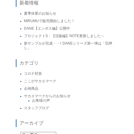
新着情報
夏季休業のお知らせ
MIRUMUで販売開始しました！
DANE【エンボス編】公開中
プロジェクトS：【活版編】NOTE更新しました～
新サンプルが完成・・⌇ DANEシリーズ第一弾は「箔押
し」
カテゴリ
コロナ対策
ここがサカエマーク
企画商品
サカエマークからのお知らせ
お客様の声
スタッフブログ
アーカイブ