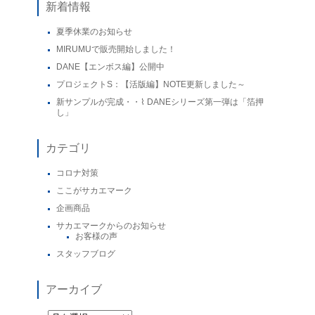
新着情報
夏季休業のお知らせ
MIRUMUで販売開始しました！
DANE【エンボス編】公開中
プロジェクトS：【活版編】NOTE更新しました～
新サンプルが完成・・⌇ DANEシリーズ第一弾は「箔押
し」
カテゴリ
コロナ対策
ここがサカエマーク
企画商品
サカエマークからのお知らせ
お客様の声
スタッフブログ
アーカイブ