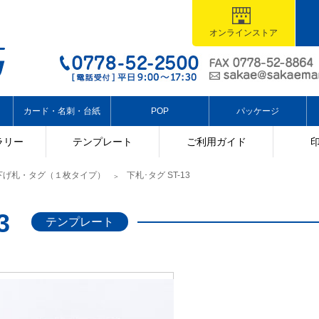
オンラインストア
カード・名刺・台紙
POP
パッケージ
ラリー
テンプレート
ご利用ガイド
下げ札・タグ（１枚タイプ）
下札･タグ ST-13
3
テンプレート