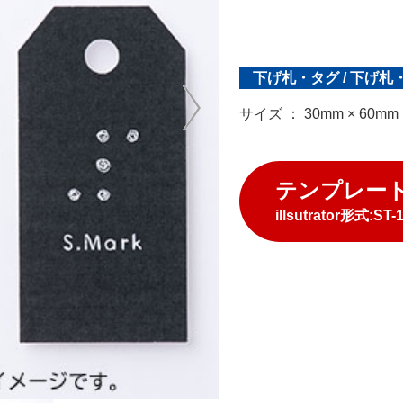
下げ札・タグ
/
下げ札
サイズ ： 30mm × 60mm
テンプレー
illsutrator形式:ST-13