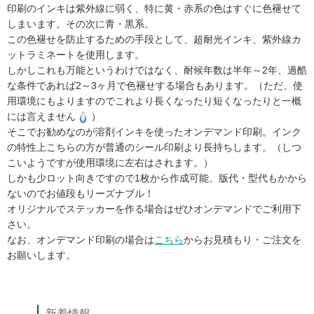
印刷のインキは紫外線に弱く、特に黄・赤系の色はすぐに色褪せて
しまいます。その次に青・黒系。
この色褪せを防止するための手段として、超耐光インキ、紫外線カ
ットラミネートを使用します。
しかしこれも万能というわけではなく、耐候年数は半年～2年、過酷
な条件であれば2～3ヶ月で色褪せする場合もあります。（ただ、使
用環境にもよりますのでこれより長くなったり短くなったりと一概
には言えません
）
そこでお勧めなのが溶剤インキを使ったオンデマンド印刷。インク
の特性上こちらの方が普通のシール印刷より長持ちします。（しつ
こいようですが使用環境に左右はされます。）
しかも少ロット向きですので1枚から作成可能、版代・型代もかから
ないのでお値段もリーズナブル！
オリジナルでステッカーを作る場合はぜひオンデマンドでご利用下
さい。
なお、オンデマンド印刷の場合は
こちら
からお見積もり・ご注文を
お願いします。
新着情報