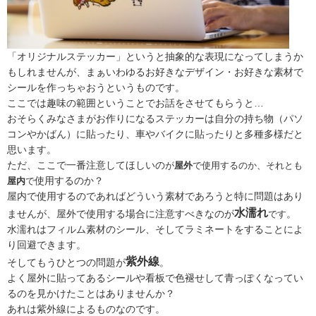
「オリジナルステッカー」というと抽象的な表現になってしまうか
もしれませんが、まぁいわゆるお好きなデザイン・お好きな素材で
シールを作っちゃおうというものです。
ここでは趣味の範囲ということでお話をさせてもらうと…
おそらくみなさまがお作りになるステッカーは自分の持ち物（パソ
コンやかばん）に貼ったり、車やバイクに貼ったりと多種多様だと
思います。
ただ、ここで一番注意してほしいの
が
屋外
で使用するのか、それとも
使用するのか？
屋内
で
屋内で使用するのであればどういう素材であろうと特に問題はあり
水濡れ
ませんが、屋外で使用する場合に注意すべきなのが
。
です
水濡れはフィルム素材のシール、そしてラミネートをすることによ
り回避できます。
紫外線
そしてもうひとつの問題が
。
よく屋外に貼ってあるシールや看板で色褪せして青っぽくなってい
るのを見かけたことはありませんか？
あれは紫外線によるものなのです。